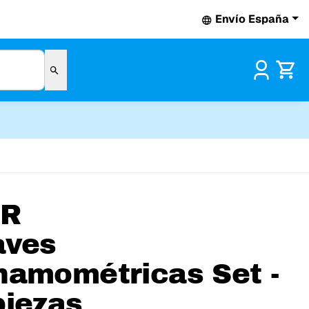
Envío España
Pr
FR
aves
namométricas Set -
piezas