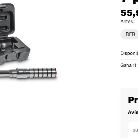
55,
Antes:
RFR
Disponib
Gana 11
P
Aví