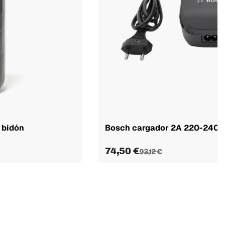
 bidón
Bosch cargador 2A 220-240v
74,50 €
93,12 €