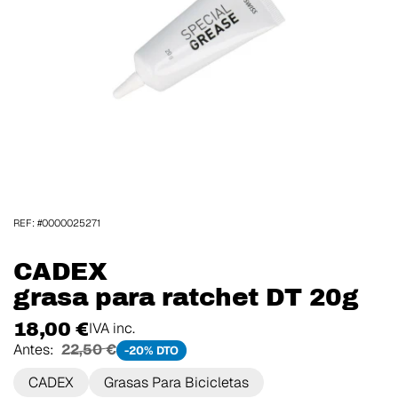
REF: #0000025271
CADEX
grasa para ratchet DT 20g
18,00 €
IVA inc.
Antes:
22,50 €
-20% DTO
CADEX
Grasas Para Bicicletas