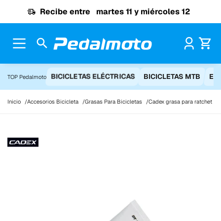
Ir al contenido
Recibe entre
martes 11 y miércoles 12
Pr
BICICLETAS ELÉCTRICAS
BICICLETAS MTB
EQ
TOP Pedalmoto
Inicio
Accesorios Bicicleta
Grasas Para Bicicletas
Cadex grasa para ratchet D