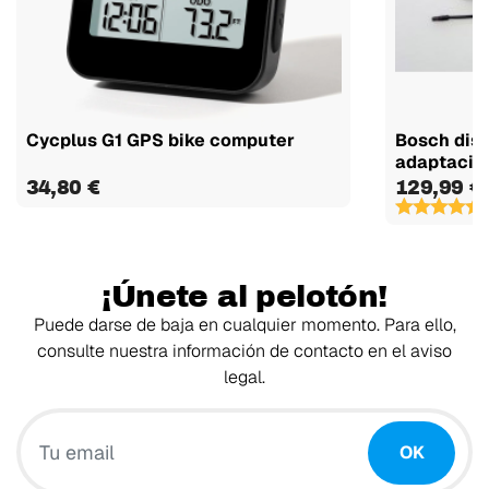
Cycplus G1 GPS bike computer
Bosch disp
adaptación
34,80 €
129,99 €
(
¡Únete al pelotón!
Puede darse de baja en cualquier momento. Para ello,
consulte nuestra información de contacto en el aviso
legal.
Tu email
OK