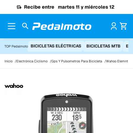
Ir al contenido
Recibe entre
martes 11 y miércoles 12
Pr
BICICLETAS ELÉCTRICAS
BICICLETAS MTB
EQ
TOP Pedalmoto
Inicio
Electrónica Ciclismo
Gps Y Pulsometros Para Bicicleta
Wahoo Elemnt Bo