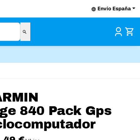
Envío España
Pr
ARMIN
ge 840 Pack Gps
clocomputador
,49 €