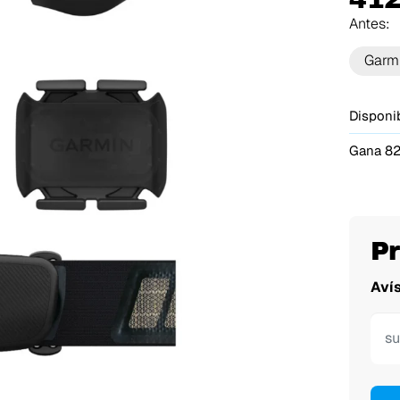
Antes:
Garm
Disponib
Gana 82
P
Aví