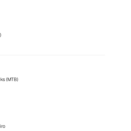
)
rks (MTB)
iro