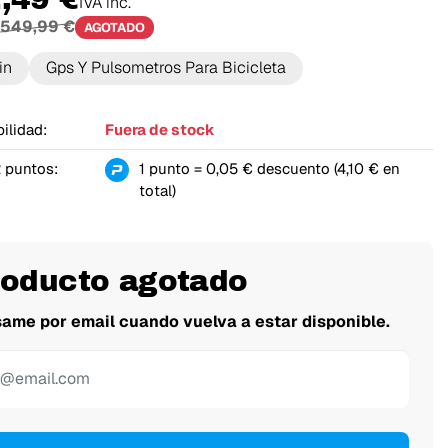
IVA inc.
549,99 €
AGOTADO
in
Gps Y Pulsometros Para Bicicleta
ilidad:
Fuera de stock
 puntos:
1 punto = 0,05 € descuento (4,10 € en
total)
roducto agotado
same por email cuando vuelva a estar disponible.