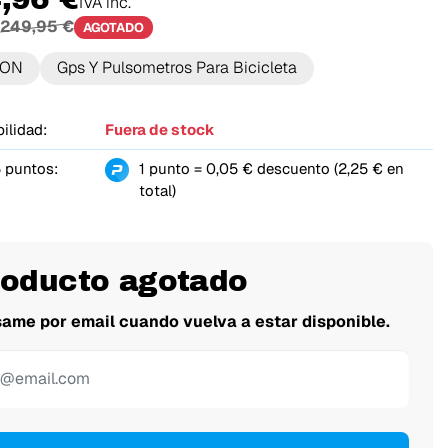
IVA inc.
249,95 €
AGOTADO
TON
Gps Y Pulsometros Para Bicicleta
ilidad:
Fuera de stock
 puntos:
1 punto = 0,05 € descuento (2,25 € en
total)
roducto agotado
same por email cuando vuelva a estar disponible.