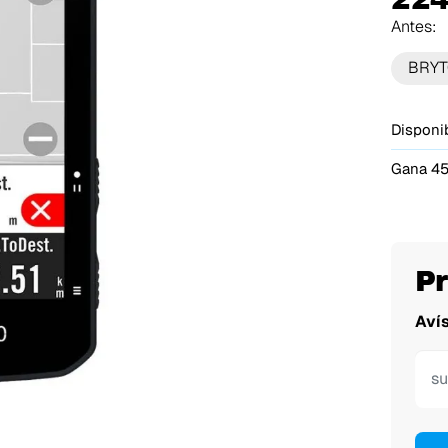
Antes:
BRY
Disponib
Gana 45
P
Aví