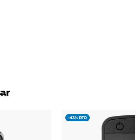
ar
-43% DTO