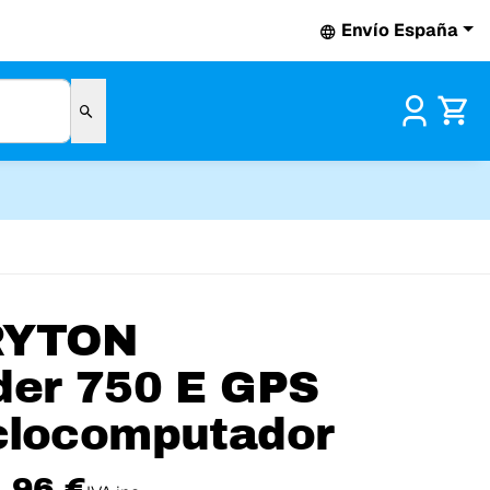
Envío España
Pr
RYTON
der 750 E GPS
clocomputador
,96 €