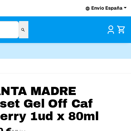
Envío España
Pr
ANTA MADRE
set Gel Off Caf
erry 1ud x 80ml
0 €