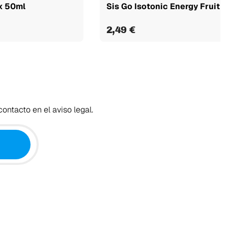
x 50ml
Sis Go Isotonic Energy Fruit S
2,49 €
ontacto en el aviso legal.