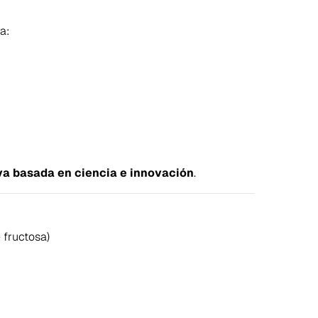
a:
va basada en ciencia e innovación
.
+ fructosa)