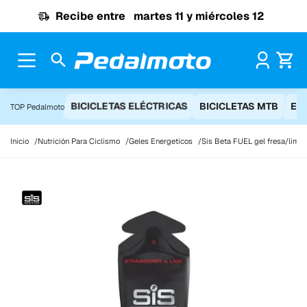
Ir al contenido
Recibe entre
martes 11 y miércoles 12
Pr
BICICLETAS ELÉCTRICAS
BICICLETAS MTB
EQ
TOP Pedalmoto
Inicio
Nutrición Para Ciclismo
Geles Energeticos
Sis Beta FUEL gel fresa/lima