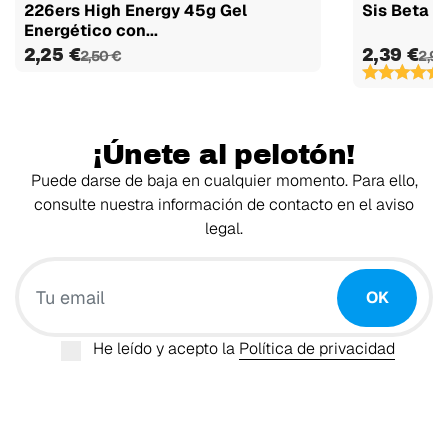
226ers High Energy 45g Gel
Sis Beta F
Energético con...
2,25 €
2,39 €
2,50 €
2,99
(
¡Únete al pelotón!
Puede darse de baja en cualquier momento. Para ello,
consulte nuestra información de contacto en el aviso
legal.
Tu email
OK
He leído y acepto la
Política de privacidad