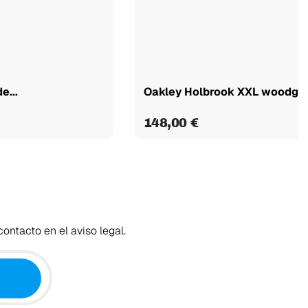
e...
Oakley Holbrook XXL woodgrai
148,00 €
ontacto en el aviso legal.