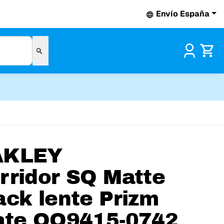
Envío España
Pr
AKLEY
rridor SQ Matte
ack lente Prizm
ate OO9415-0742