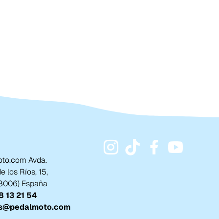
to.com Avda.
 los Ríos, 15,
18006) España
 13 21 54
s@pedalmoto.com