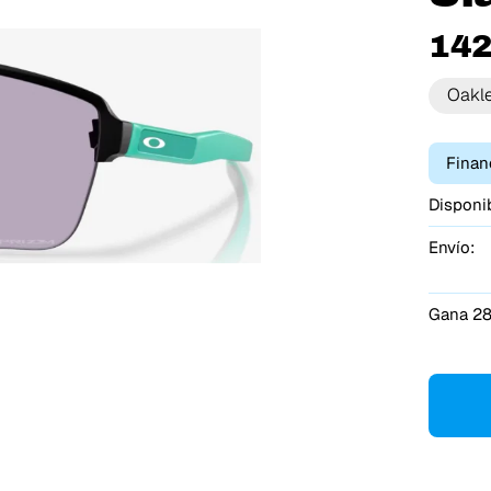
142
Oakl
Finan
Disponib
Envío:
Gana 28