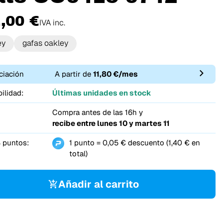
,00 €
IVA inc.
ey
gafas oakley
ciación
A partir de
11,80 €/mes
ilidad:
Últimas unidades en stock
Compra antes de las 16h y
recibe entre
lunes 10 y martes 11
 puntos:
1 punto = 0,05 € descuento (1,40 € en
total)
Añadir al carrito