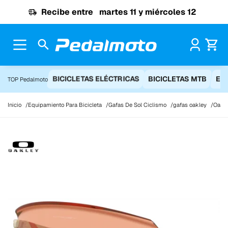
Ir al contenido
Recibe entre
martes 11 y miércoles 12
Pr
BICICLETAS ELÉCTRICAS
BICICLETAS MTB
EQ
TOP Pedalmoto
Inicio
Equipamiento Para Bicicleta
Gafas De Sol Ciclismo
gafas oakley
Oakle