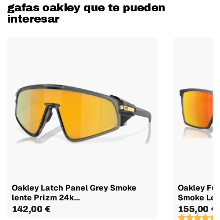
gafas oakley que te pueden
interesar
Oakley Latch Panel Grey Smoke
Oakley Fut
lente Prizm 24k...
Smoke Lent
142,00 €
155,00 €
(