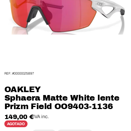
REF: #0000025897
OAKLEY
Sphaera Matte White lente
Prizm Field OO9403-1136
149,00 €
IVA inc.
AGOTADO