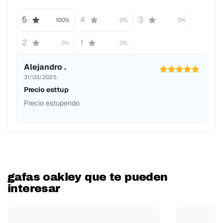
5
4
3
100%
0%
0%
2
1
0%
0%
Alejandro .
31/03/2025
Precio esttup
Precio estupendo
gafas oakley que te pueden
interesar