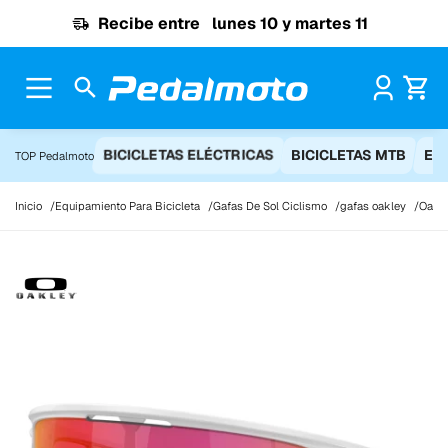
Ir al contenido
Recibe entre
lunes 10 y martes 11
Pr
BICICLETAS ELÉCTRICAS
BICICLETAS MTB
EQ
TOP Pedalmoto
Inicio
Equipamiento Para Bicicleta
Gafas De Sol Ciclismo
gafas oakley
Oakle