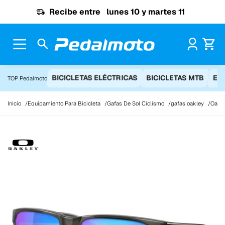
Ir al contenido
Recibe entre
lunes 10 y martes 11
Pr
BICICLETAS ELÉCTRICAS
BICICLETAS MTB
EQ
TOP Pedalmoto
Inicio
Equipamiento Para Bicicleta
Gafas De Sol Ciclismo
gafas oakley
Oakle