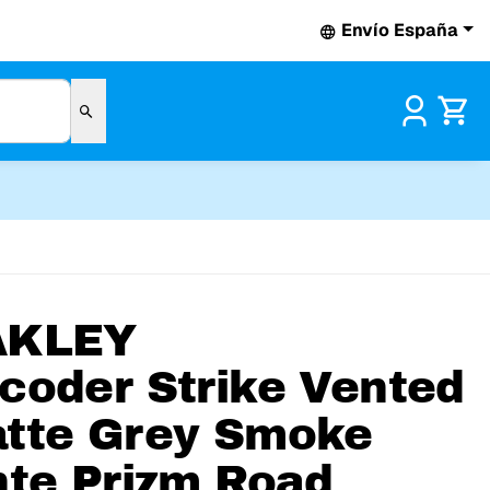
Envío España
Pr
AKLEY
coder Strike Vented
tte Grey Smoke
nte Prizm Road