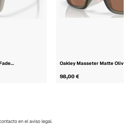
ade...
Oakley Masseter Matte Olive I
98,00 €
ontacto en el aviso legal.