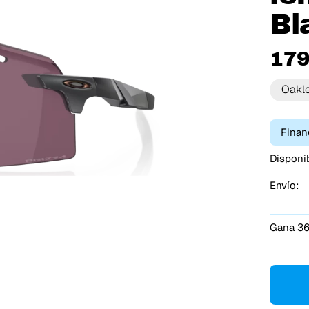
Bl
179
Oakl
Finan
Disponib
Envío:
Gana 36