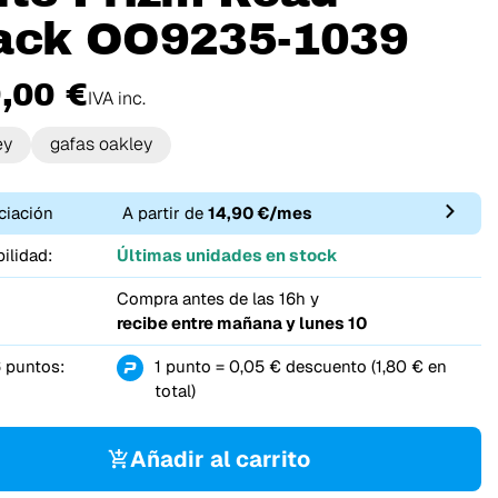
ack OO9235-1039
,00 €
IVA inc.
ey
gafas oakley
ciación
A partir de
14,90 €/mes
ilidad:
Últimas unidades en stock
Compra antes de las 16h y
recibe entre
mañana y lunes 10
 puntos:
1 punto = 0,05 € descuento (1,80 € en
total)
Añadir al carrito