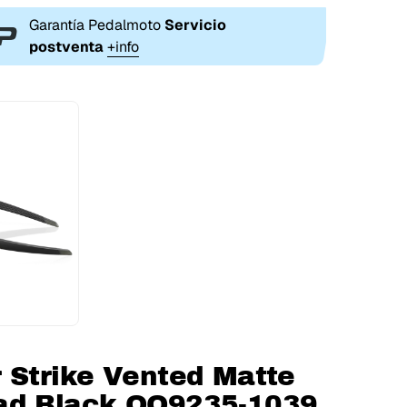
Garantía Pedalmoto
Servicio
postventa
+info
 Strike Vented Matte
oad Black OO9235-1039