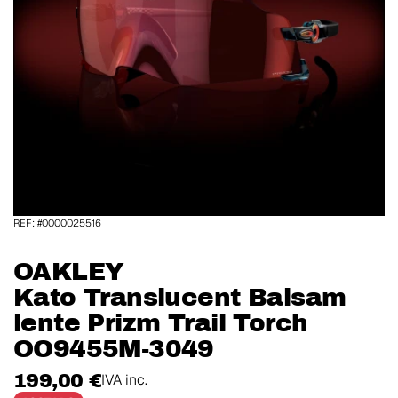
REF: #0000025516
OAKLEY
Kato Translucent Balsam
lente Prizm Trail Torch
OO9455M-3049
199,00 €
IVA inc.