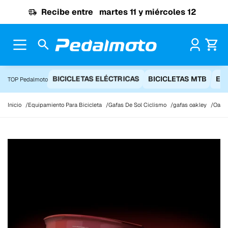
Ir al contenido
Recibe entre
martes 11 y miércoles 12
Pr
BICICLETAS ELÉCTRICAS
BICICLETAS MTB
EQ
TOP Pedalmoto
Inicio
Equipamiento Para Bicicleta
Gafas De Sol Ciclismo
gafas oakley
Oakle