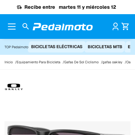
Ir al contenido
Recibe entre
martes 11 y miércoles 12
Pr
BICICLETAS ELÉCTRICAS
BICICLETAS MTB
EQ
TOP Pedalmoto
Inicio
Equipamiento Para Bicicleta
Gafas De Sol Ciclismo
gafas oakley
Oakle