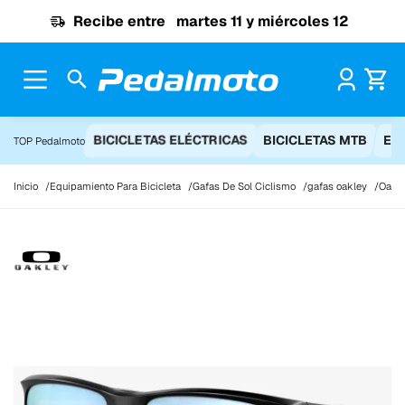
Ir al contenido
Recibe entre
martes 11 y miércoles 12
Pr
BICICLETAS ELÉCTRICAS
BICICLETAS MTB
EQ
TOP Pedalmoto
Inicio
Equipamiento Para Bicicleta
Gafas De Sol Ciclismo
gafas oakley
Oakle