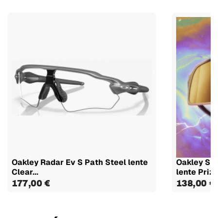
Oakley Radar Ev S Path Steel lente
Oakley Sut
Clear...
lente Prizm
177,00 €
138,00 €