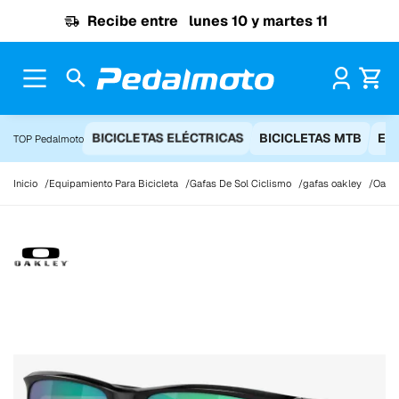
Ir al contenido
Recibe entre
lunes 10 y martes 11
Pr
BICICLETAS ELÉCTRICAS
BICICLETAS MTB
EQ
TOP Pedalmoto
Inicio
Equipamiento Para Bicicleta
Gafas De Sol Ciclismo
gafas oakley
Oakle