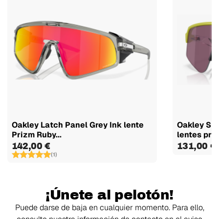
Oakley Latch Panel Grey Ink lente
Oakley Sut
Prizm Ruby...
lentes priz
142,00 €
131,00 €
(1)
¡Únete al pelotón!
Puede darse de baja en cualquier momento. Para ello,