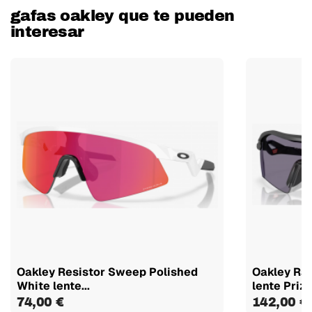
gafas oakley que te pueden
interesar
Oakley Resistor Sweep Polished
Oakley Rad
White lente...
lente Prizm
74,00 €
142,00 €