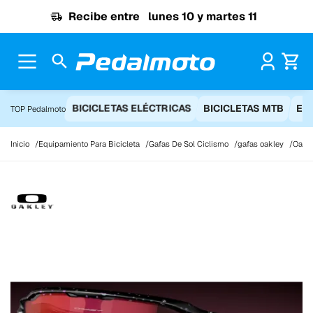
Ir al contenido
Recibe entre
lunes 10 y martes 11
Pr
BICICLETAS ELÉCTRICAS
BICICLETAS MTB
EQ
TOP Pedalmoto
Inicio
Equipamiento Para Bicicleta
Gafas De Sol Ciclismo
gafas oakley
Oakle