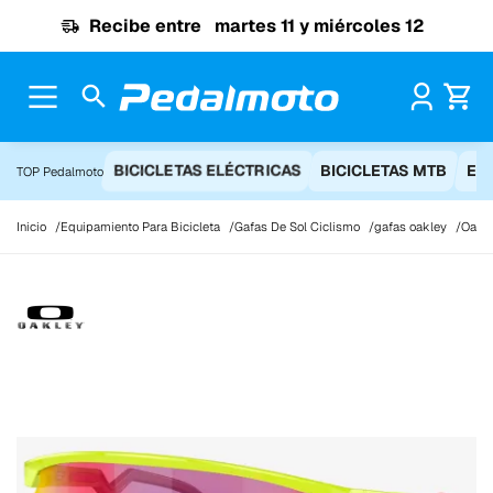
Ir al contenido
Recibe entre
martes 11 y miércoles 12
Pr
BICICLETAS ELÉCTRICAS
BICICLETAS MTB
EQ
TOP Pedalmoto
Inicio
Equipamiento Para Bicicleta
Gafas De Sol Ciclismo
gafas oakley
Oakle