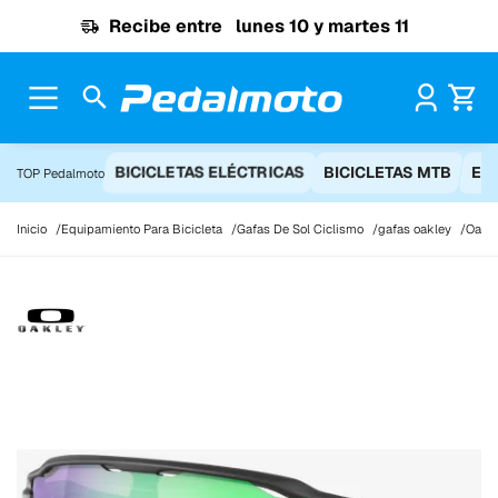
Ir al contenido
Recibe entre
lunes 10 y martes 11
Pr
BICICLETAS ELÉCTRICAS
BICICLETAS MTB
EQ
TOP Pedalmoto
Inicio
Equipamiento Para Bicicleta
Gafas De Sol Ciclismo
gafas oakley
Oakle