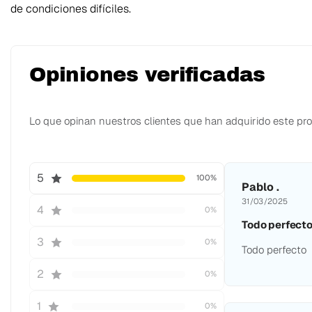
de condiciones difíciles.
Opiniones verificadas
Lo que opinan nuestros clientes que han adquirido este pr
5
100%
Pablo .
31/03/2025
4
0%
Todo perfect
3
0%
Todo perfecto
2
0%
1
0%