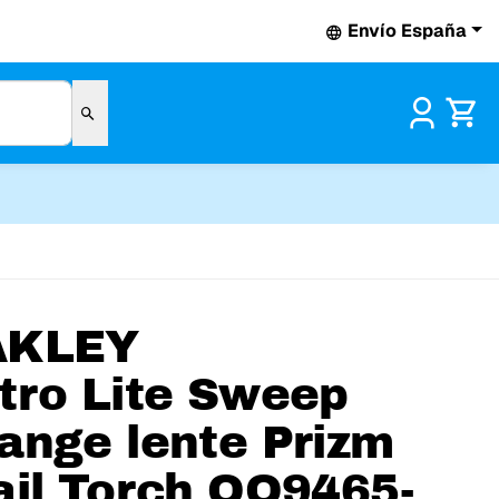
Envío España
Pr
AKLEY
tro Lite Sweep
ange lente Prizm
ail Torch OO9465-