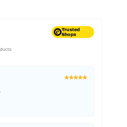
Trusted
Shops
oducto
o