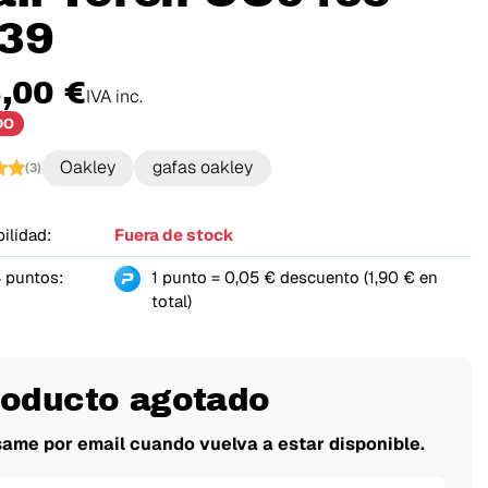
39
,00 €
IVA inc.
DO
Oakley
gafas oakley
(3)
ilidad:
Fuera de stock
 puntos:
1 punto = 0,05 € descuento (1,90 € en
total)
roducto agotado
same por email cuando vuelva a estar disponible.