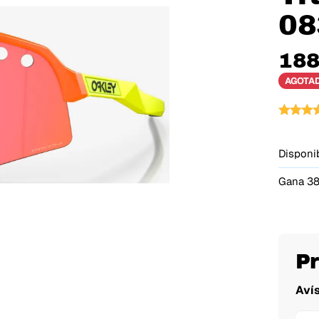
08
188
AGOTA
Disponib
Gana 38
P
Aví