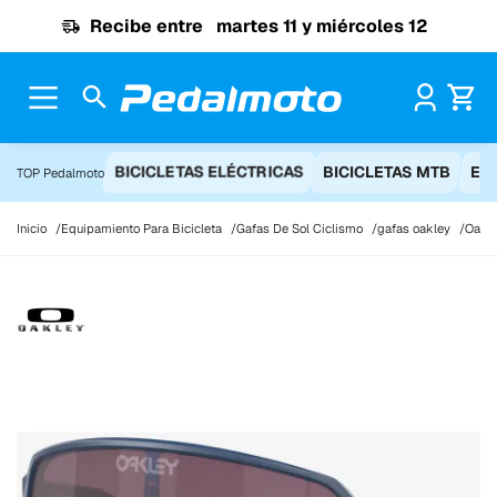
Ir al contenido
Recibe entre
martes 11 y miércoles 12
Pr
BICICLETAS ELÉCTRICAS
BICICLETAS MTB
EQ
TOP Pedalmoto
Inicio
Equipamiento Para Bicicleta
Gafas De Sol Ciclismo
gafas oakley
Oakle