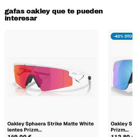
gafas oakley que te pueden
interesar
-40% DTO
Oakley Sphaera Strike Matte White
Oakley Sut
lentes Prizm...
Prizm...