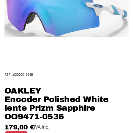
REF: #0000019316
OAKLEY
Encoder Polished White
lente Prizm Sapphire
OO9471-0536
179,00 €
IVA inc.