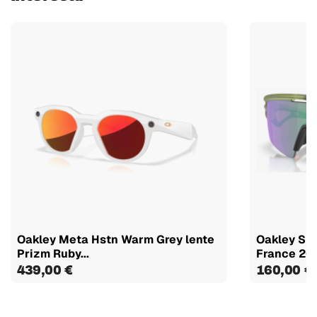
Oakley Meta Hstn Warm Grey lente
Oakley Sph
Prizm Ruby...
France 202
439,00 €
160,00 €