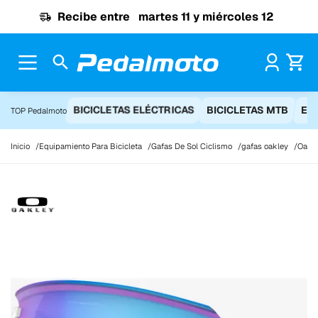
Ir al contenido
Recibe entre
martes 11 y miércoles 12
Pr
BICICLETAS ELÉCTRICAS
BICICLETAS MTB
EQ
TOP Pedalmoto
Inicio
Equipamiento Para Bicicleta
Gafas De Sol Ciclismo
gafas oakley
Oakle