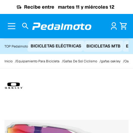
Ir al contenido
Recibe entre
martes 11 y miércoles 12
Pr
BICICLETAS ELÉCTRICAS
BICICLETAS MTB
EQ
TOP Pedalmoto
Inicio
Equipamiento Para Bicicleta
Gafas De Sol Ciclismo
gafas oakley
Oakle