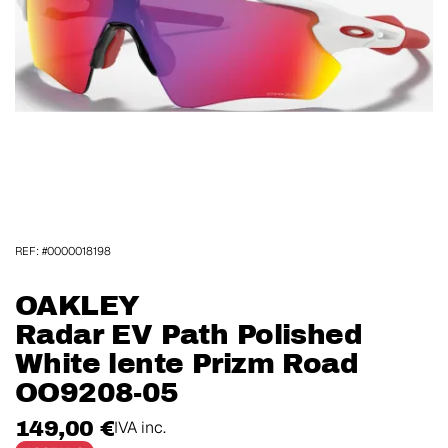
REF: #0000018198
OAKLEY
Radar EV Path Polished
White lente Prizm Road
OO9208-05
149,00 €
IVA inc.