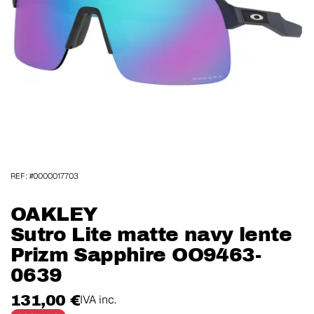
REF: #0000017703
OAKLEY
Sutro Lite matte navy lente
Prizm Sapphire OO9463-
0639
131,00 €
IVA inc.