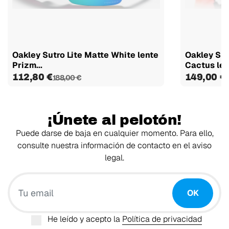
Oakley Sutro Lite Matte White lente
Oakley Sph
Prizm...
Cactus len
112,80 €
149,00 €
188,00 €
¡Únete al pelotón!
Puede darse de baja en cualquier momento. Para ello,
consulte nuestra información de contacto en el aviso
legal.
Tu email
OK
He leído y acepto la
Política de privacidad