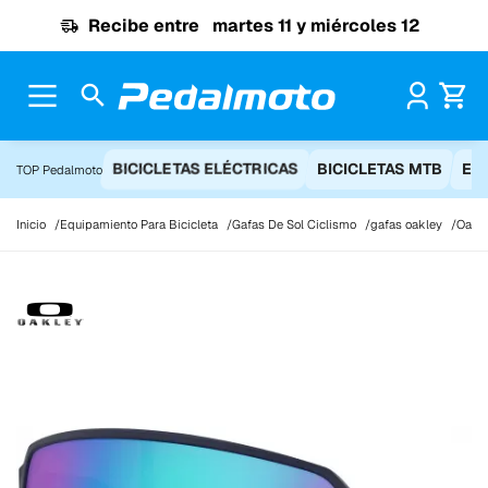
Ir al contenido
Recibe entre
martes 11 y miércoles 12
Pr
BICICLETAS ELÉCTRICAS
BICICLETAS MTB
EQ
TOP Pedalmoto
Inicio
Equipamiento Para Bicicleta
Gafas De Sol Ciclismo
gafas oakley
Oakle