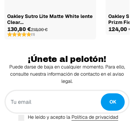
Oakley Sutro Lite Matte White lente
Oakley Sut
Clear...
Prizm Field
130,80 €
124,00 €
218,00 €
(1)
¡Únete al pelotón!
Puede darse de baja en cualquier momento. Para ello,
consulte nuestra información de contacto en el aviso
legal.
Tu email
OK
He leído y acepto la
Política de privacidad