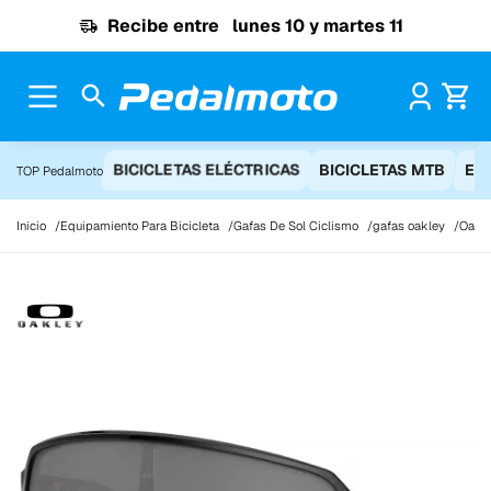
Ir al contenido
Recibe entre
lunes 10 y martes 11
Pr
BICICLETAS ELÉCTRICAS
BICICLETAS MTB
EQ
TOP Pedalmoto
Inicio
Equipamiento Para Bicicleta
Gafas De Sol Ciclismo
gafas oakley
Oakle