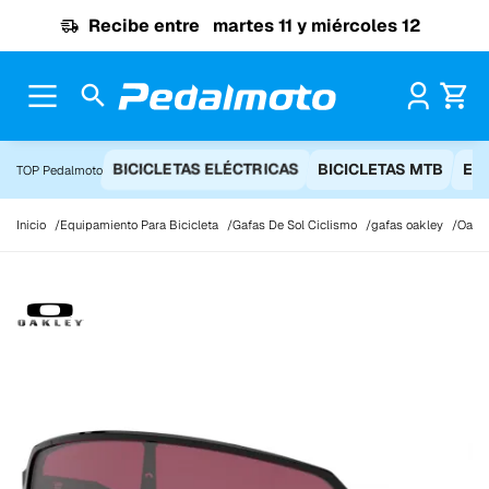
Ir al contenido
Recibe entre
martes 11 y miércoles 12
Pr
BICICLETAS ELÉCTRICAS
BICICLETAS MTB
EQ
TOP Pedalmoto
Inicio
Equipamiento Para Bicicleta
Gafas De Sol Ciclismo
gafas oakley
Oakle