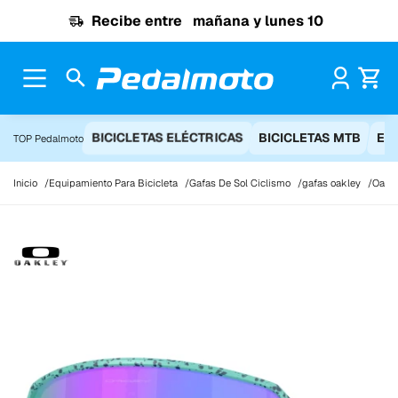
Ir al contenido
Recibe entre
mañana y lunes 10
Pr
BICICLETAS ELÉCTRICAS
BICICLETAS MTB
EQ
TOP Pedalmoto
Inicio
Equipamiento Para Bicicleta
Gafas De Sol Ciclismo
gafas oakley
Oakle