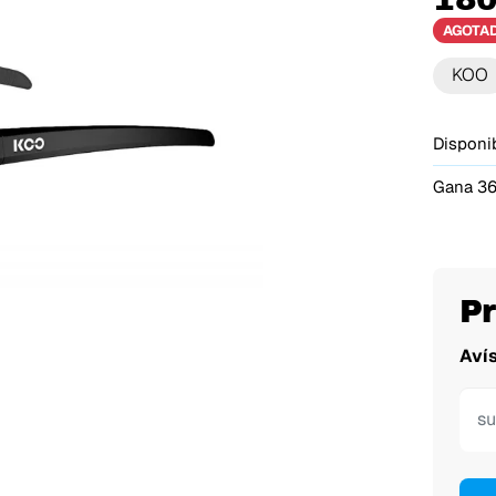
AGOTA
KOO
Disponib
Gana 36
P
Aví