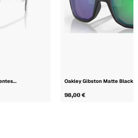
ntes...
Oakley Gibston Matte Black le
98,00 €