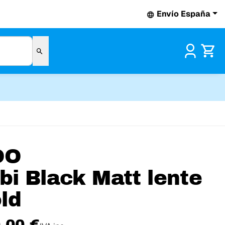
Envío España
Pr
OO
ibi Black Matt lente
ld
,00 €