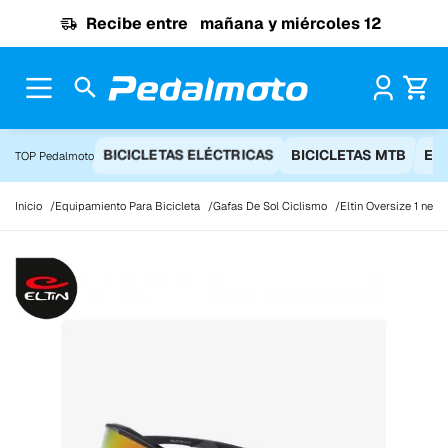
Ir al contenido
Recibe entre
mañana y miércoles 12
Pr
BICICLETAS ELÉCTRICAS
BICICLETAS MTB
EQ
TOP Pedalmoto
Inicio
Equipamiento Para Bicicleta
Gafas De Sol Ciclismo
Eltin Oversize 1 negr