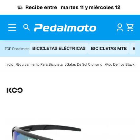
Ir al contenido
Recibe entre
martes 11 y miércoles 12
Pr
BICICLETAS ELÉCTRICAS
BICICLETAS MTB
EQ
TOP Pedalmoto
Inicio
Equipamiento Para Bicicleta
Gafas De Sol Ciclismo
Koo Demos Black/Gre