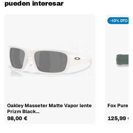
pueden interesar
-10% DTO
Oakley Masseter Matte Vapor lente
Fox Pure V
Prizm Black...
98,00 €
125,99 €