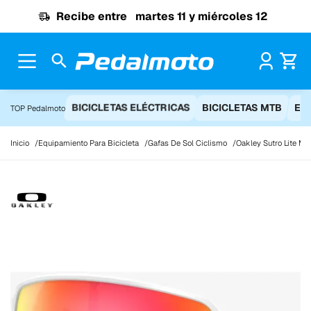
Ir al contenido
Recibe entre
martes 11 y miércoles 12
Pr
BICICLETAS ELÉCTRICAS
BICICLETAS MTB
EQ
TOP Pedalmoto
Inicio
Equipamiento Para Bicicleta
Gafas De Sol Ciclismo
Oakley Sutro Lite M