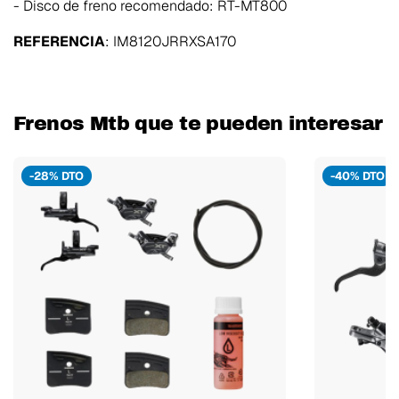
- Disco de freno recomendado: RT-MT800
REFERENCIA
:
IM8120JRRXSA170
Frenos Mtb que te pueden interesar
-28% DTO
-40% DTO