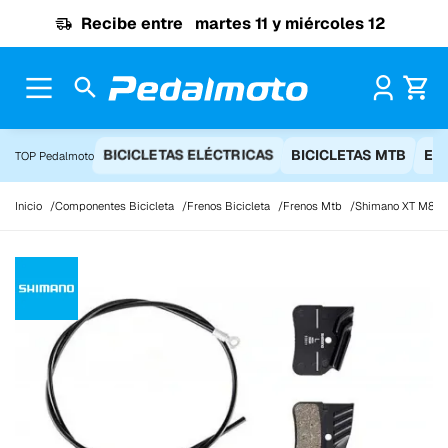
Ir al contenido
Recibe entre
martes 11 y miércoles 12
Pr
BICICLETAS ELÉCTRICAS
BICICLETAS MTB
EQ
TOP Pedalmoto
Inicio
Componentes Bicicleta
Frenos Bicicleta
Frenos Mtb
Shimano XT M8120 