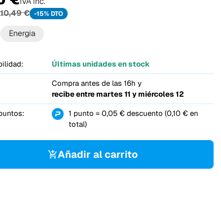
IVA inc.
10,49 €
-15% DTO
Energia
ilidad:
Últimas unidades en stock
Compra antes de las 16h y
recibe entre
martes 11 y miércoles 12
puntos:
1 punto = 0,05 € descuento (0,10 € en
total)
Añadir al carrito