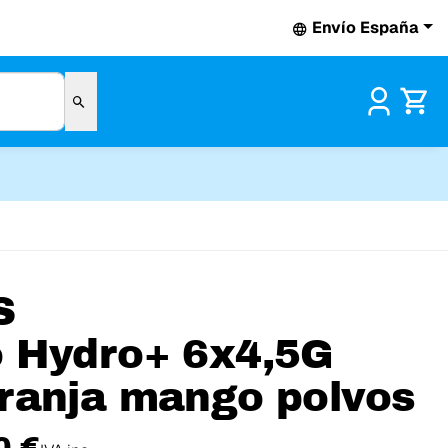
Envío España
Pr
S
 Hydro+ 6x4,5G
ranja mango polvos
0 €