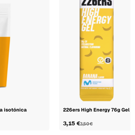
a isotónica
226ers High Energy 76g Gel En
3,15 €
3,50 €