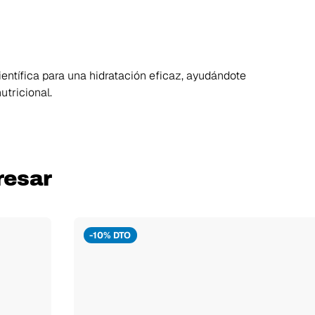
ientífica para una hidratación eficaz, ayudándote
utricional.
resar
-10% DTO