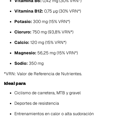
Vitamina B6:
0,42 mg (30% VRN*)
Vitamina B12:
0,75 µg (30% VRN*)
Potasio:
300 mg (15% VRN*)
Cloruro:
750 mg (93,8% VRN*)
Calcio:
120 mg (15% VRN*)
Magnesio:
56,25 mg (15% VRN*)
Sodio:
350 mg
*VRN: Valor de Referencia de Nutrientes.
Ideal para
Ciclismo de carretera, MTB y gravel
Deportes de resistencia
Entrenamientos en calor o alta sudoración