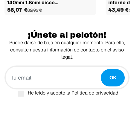
140mm 1.8mm disco...
interno dis
58,07 €
43,49 €
82,95 €
57
¡Únete al pelotón!
Puede darse de baja en cualquier momento. Para ello,
consulte nuestra información de contacto en el aviso
legal.
Tu email
OK
He leído y acepto la
Política de privacidad