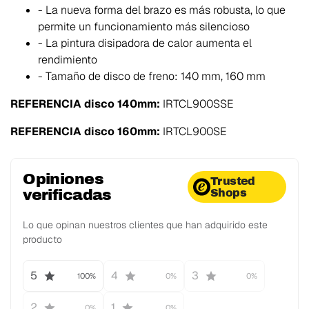
- La nueva forma del brazo es más robusta, lo que
permite un funcionamiento más silencioso
- La pintura disipadora de calor aumenta el
rendimiento
- Tamaño de disco de freno: 140 mm, 160 mm
REFERENCIA disco 140mm:
IRTCL900SSE
REFERENCIA disco 160mm:
IRTCL900SE
Opiniones
Trusted
verificadas
Shops
Lo que opinan nuestros clientes que han adquirido este
producto
5
4
3
100%
0%
0%
2
1
0%
0%