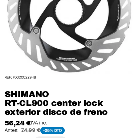
REF: #0000022948
SHIMANO
RT-CL900 center lock
exterior disco de freno
56,24 €
IVA inc.
Antes:
74,99 €
-25% DTO