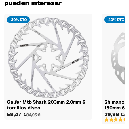
pueden interesar
-30% DTO
-40% DTO
Galfer Mtb Shark 203mm 2.0mm 6
Shimano D
tornillos disco...
160mm 6 tor
59,47 €
29,99 €
84,95 €
49
(