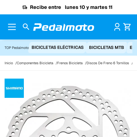
Ir al contenido
Recibe entre
lunes 10 y martes 11
Pr
BICICLETAS ELÉCTRICAS
BICICLETAS MTB
EQ
TOP Pedalmoto
Inicio
Componentes Bicicleta
Frenos Bicicleta
Discos De Freno 6 Tornillos
Sh