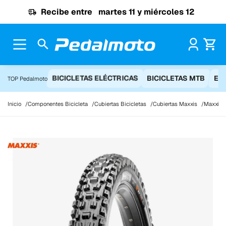
Ir al contenido
Recibe entre
martes 11 y miércoles 12
Pr
BICICLETAS ELÉCTRICAS
BICICLETAS MTB
EQ
TOP Pedalmoto
Inicio
Componentes Bicicleta
Cubiertas Bicicletas
Cubiertas Maxxis
Maxxis A