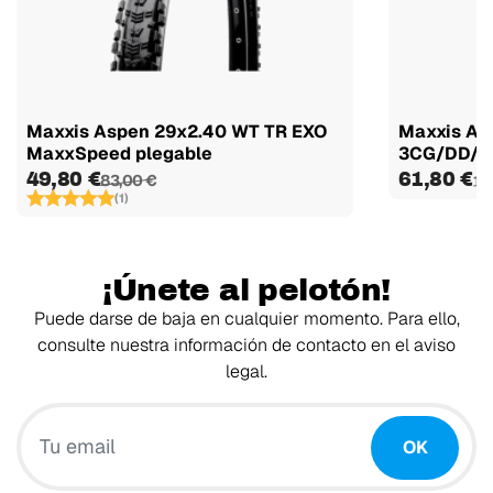
Maxxis Aspen 29x2.40 WT TR EXO
Maxxis As
MaxxSpeed plegable
3CG/DD/TR 
49,80 €
61,80 €
83,00 €
10
(1)
¡Únete al pelotón!
Puede darse de baja en cualquier momento. Para ello,
consulte nuestra información de contacto en el aviso
legal.
Tu email
OK