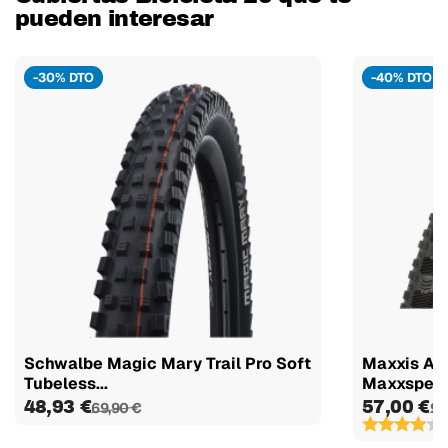
pueden interesar
-30% DTO
-40% DTO
Schwalbe Magic Mary Trail Pro Soft
Maxxis As
Tubeless...
Maxxspeed
48,93 €
57,00 €
69,90 €
95
(