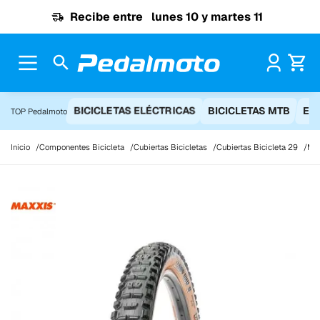
Ir al contenido
Recibe entre
lunes 10 y martes 11
Pr
BICICLETAS ELÉCTRICAS
BICICLETAS MTB
EQ
TOP Pedalmoto
Inicio
Componentes Bicicleta
Cubiertas Bicicletas
Cubiertas Bicicleta 29
Max