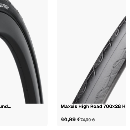
nd...
Maxxis High Road 700x28 HYP
44,99 €
74,99 €