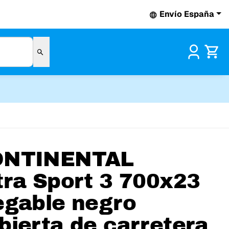
Envío España
Pr
ONTINENTAL
tra Sport 3 700x23
egable negro
bierta de carretera