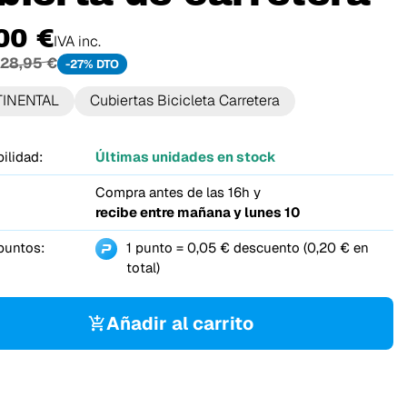
00 €
IVA inc.
28,95 €
-27% DTO
INENTAL
Cubiertas Bicicleta Carretera
ilidad:
Últimas unidades en stock
Compra antes de las 16h y
recibe entre
mañana y lunes 10
puntos:
1 punto = 0,05 € descuento (0,20 € en
total)
Añadir al carrito