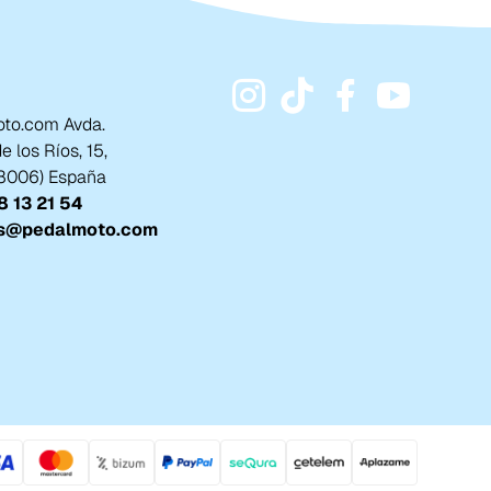
to.com Avda.
 los Ríos, 15,
18006) España
 13 21 54
s@pedalmoto.com