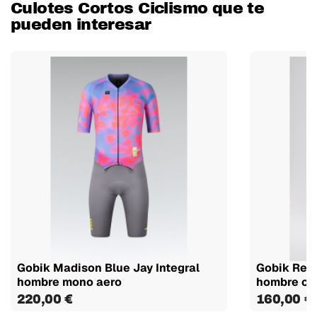
Culotes Cortos Ciclismo que te
pueden interesar
Gobik Madison Blue Jay Integral
Gobik Revo
hombre mono aero
hombre cul
220,00 €
160,00 €