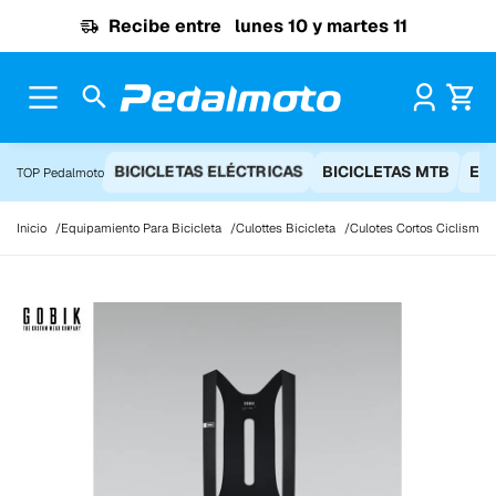
Ir al contenido
Recibe entre
lunes 10 y martes 11
Pr
BICICLETAS ELÉCTRICAS
BICICLETAS MTB
EQ
TOP Pedalmoto
Inicio
Equipamiento Para Bicicleta
Culottes Bicicleta
Culotes Cortos Ciclismo