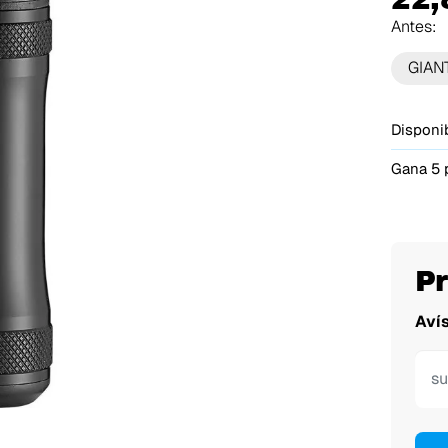
Antes:
GIAN
Disponib
Gana 5 
P
Aví