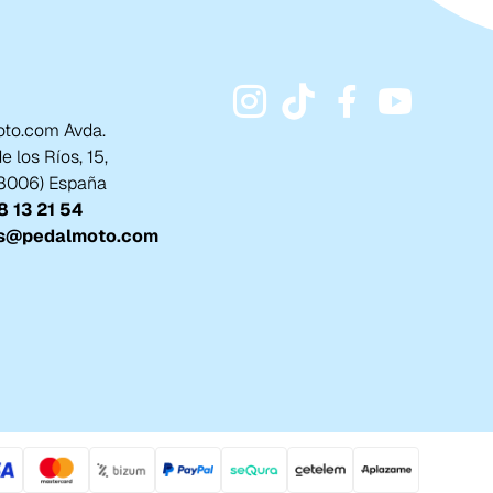
to.com Avda.
 los Ríos, 15,
18006) España
 13 21 54
s@pedalmoto.com