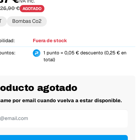
IVA inc.
26,90 €
AGOTADO
T
Bombas Co2
ilidad:
Fuera de stock
puntos:
1 punto = 0,05 € descuento (0,25 € en
total)
roducto agotado
same por email cuando vuelva a estar disponible.