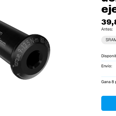
ej
39,
Antes:
SRA
Disponib
Envío:
Gana 8 