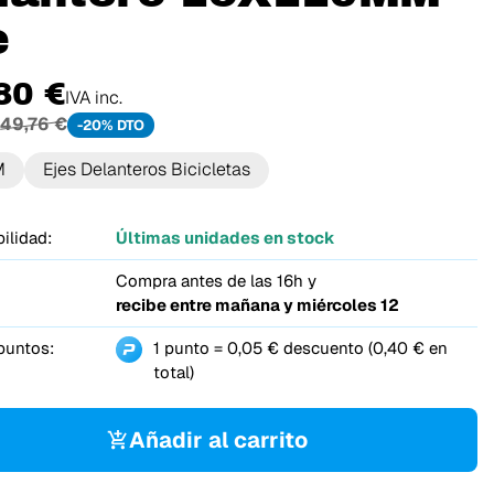
e
80 €
IVA inc.
49,76 €
-20% DTO
M
Ejes Delanteros Bicicletas
ilidad:
Últimas unidades en stock
Compra antes de las 16h y
recibe entre
mañana y miércoles 12
puntos:
1 punto = 0,05 € descuento (0,40 € en
total)
Añadir al carrito