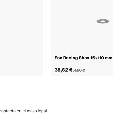
Fox Racing Shox 15x110 mm Ka
38,62 €
51,50 €
ontacto en el aviso legal.