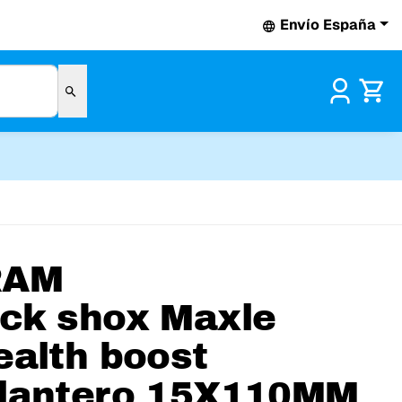
Envío España
Pr
RAM
ck shox Maxle
ealth boost
lantero 15X110MM