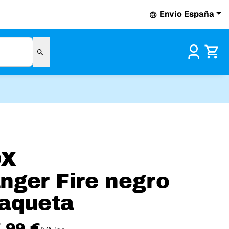
Envío España
Pr
OX
nger Fire negro
aqueta
,99 €