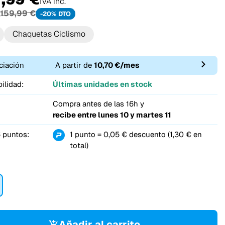
IVA inc.
159,99 €
-20% DTO
Chaquetas Ciclismo
ciación
A partir de
10,70 €/mes
ilidad:
Últimas unidades en stock
Compra antes de las 16h y
recibe entre
lunes 10 y martes 11
 puntos:
1 punto = 0,05 € descuento (1,30 € en
total)
Añadir al carrito