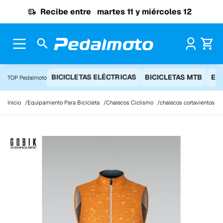
Ir al contenido
Recibe entre
martes 11 y miércoles 12
Pr
BICICLETAS ELÉCTRICAS
BICICLETAS MTB
EQ
TOP Pedalmoto
Inicio
Equipamiento Para Bicicleta
Chalecos Ciclismo
chalecos cortavientos ci