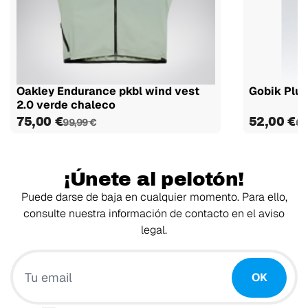
Oakley Endurance pkbl wind vest
Gobik Plus
2.0 verde chaleco
75,00 €
52,00 €
99,99 €
65
¡Únete al pelotón!
Puede darse de baja en cualquier momento. Para ello,
consulte nuestra información de contacto en el aviso
legal.
Tu email
OK