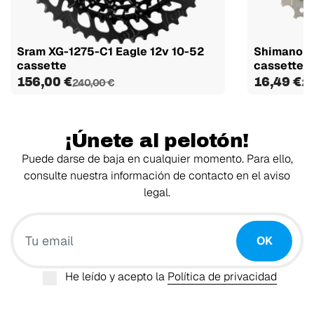
Sram XG-1275-C1 Eagle 12v 10-52
Shimano Cl
cassette
cassette
156,00 €
16,49 €
240,00 €
21
¡Únete al pelotón!
Puede darse de baja en cualquier momento. Para ello,
consulte nuestra información de contacto en el aviso
legal.
Tu email
OK
He leído y acepto la
Política de privacidad