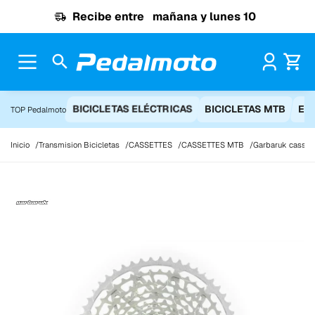
Ir al contenido
Recibe entre
mañana y lunes 10
Pr
BICICLETAS ELÉCTRICAS
BICICLETAS MTB
EQ
TOP Pedalmoto
Inicio
Transmision Bicicletas
CASSETTES
CASSETTES MTB
Garbaruk cassett