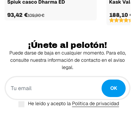
Spiuk casco Dharma ED
Kask Valeg
93,42 €
188,10 €
109,90 €
(
¡Únete al pelotón!
Puede darse de baja en cualquier momento. Para ello,
consulte nuestra información de contacto en el aviso
legal.
Tu email
OK
He leído y acepto la
Política de privacidad