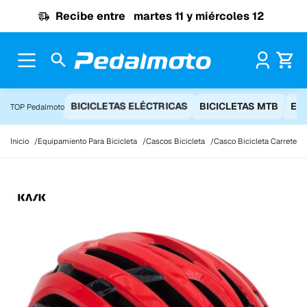
Ir al contenido
Recibe entre
martes 11 y miércoles 12
Pr
BICICLETAS ELÉCTRICAS
BICICLETAS MTB
EQ
TOP Pedalmoto
Inicio
Equipamiento Para Bicicleta
Cascos Bicicleta
Casco Bicicleta Carretera