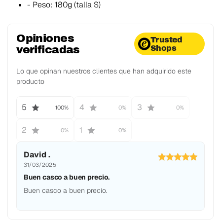
- Peso: 180g (talla S)
Opiniones
Trusted
verificadas
Shops
Lo que opinan nuestros clientes que han adquirido este
producto
5
4
3
100%
0%
0%
2
1
0%
0%
David .
31/03/2025
Buen casco a buen precio.
Buen casco a buen precio.