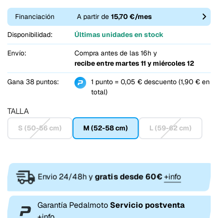
Financiación
A partir de
15,70 €/mes
Disponibilidad:
Últimas unidades en stock
Envío:
Compra antes de las 16h y
recibe entre
martes 11 y miércoles 12
Gana 38 puntos:
1 punto = 0,05 € descuento (1,90 € en
total)
TALLA
S (50-56 cm)
M (52-58 cm)
L (59-62 cm)
Envio 24/48h y
gratis desde 60€
+info
Garantía Pedalmoto
Servicio postventa
+info