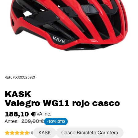
REF: #0000025921
KASK
Valegro WG11 rojo casco
188,10 €
IVA inc.
Antes:
209,00 €
-10% DTO
KASK
Casco Bicicleta Carretera
(1)