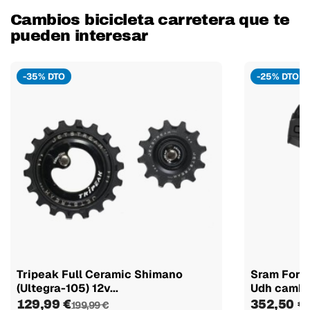
Cambios bicicleta carretera que te
pueden interesar
-35% DTO
-25% DTO
Tripeak Full Ceramic Shimano
Sram Force
(Ultegra-105) 12v...
Udh cambio
129,99 €
352,50 €
199,99 €