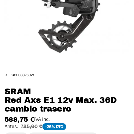
REF: #0000026821
SRAM
Red Axs E1 12v Max. 36D
cambio trasero
588,75 €
IVA inc.
Antes:
785,00 €
-25% DTO