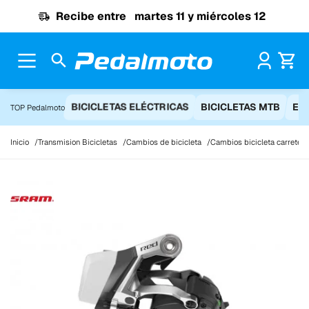
Ir al contenido
Recibe entre
martes 11 y miércoles 12
Pr
BICICLETAS ELÉCTRICAS
BICICLETAS MTB
EQ
TOP Pedalmoto
Inicio
Transmision Bicicletas
Cambios de bicicleta
Cambios bicicleta carretera