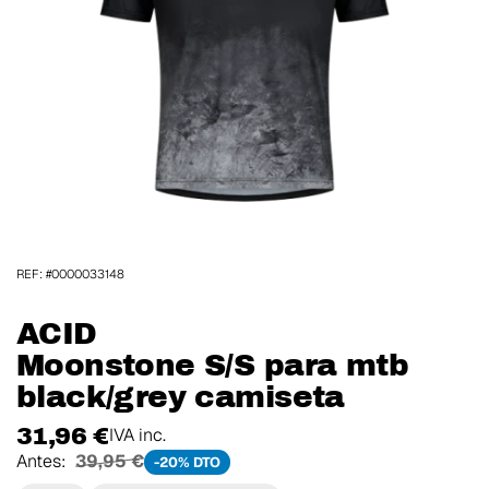
REF: #0000033148
ACID
Moonstone S/S para mtb
black/grey camiseta
31,96 €
IVA inc.
Antes:
39,95 €
-20% DTO