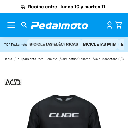
Ir al contenido
Recibe entre
lunes 10 y martes 11
Pr
BICICLETAS ELÉCTRICAS
BICICLETAS MTB
EQ
TOP Pedalmoto
Inicio
Equipamiento Para Bicicleta
Camisetas Ciclismo
Acid Moonstone S/S pa