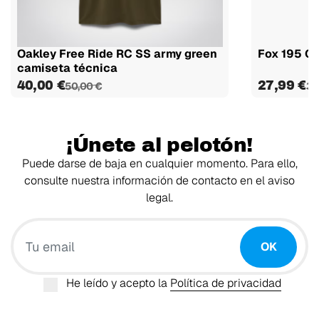
Oakley Free Ride RC SS army green
Fox 195 Or
camiseta técnica
40,00 €
27,99 €
50,00 €
34
¡Únete al pelotón!
Puede darse de baja en cualquier momento. Para ello,
consulte nuestra información de contacto en el aviso
legal.
Tu email
OK
He leído y acepto la
Política de privacidad