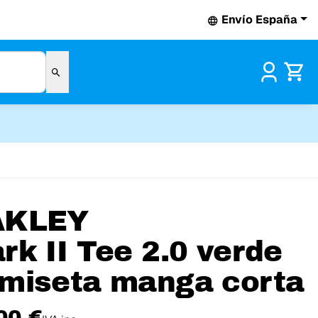
Envío España
Pr
AKLEY
rk II Tee 2.0 verde
miseta manga corta
00 €