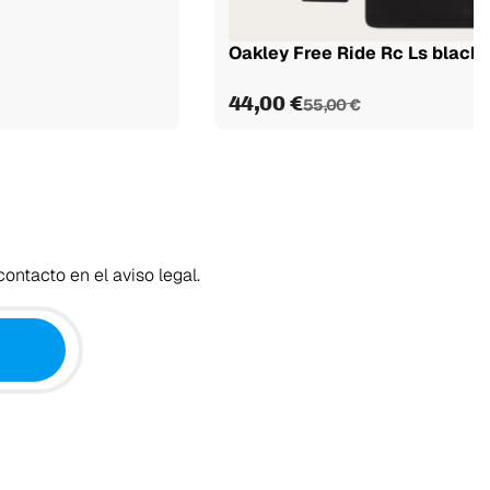
Oakley Free Ride Rc Ls black
44,00 €
55,00 €
ontacto en el aviso legal.