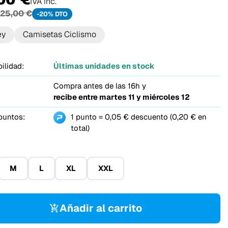
IVA inc.
25,00 €
-20% DTO
ey
Camisetas Ciclismo
ilidad:
Últimas unidades en stock
Compra antes de las 16h y
recibe entre
martes 11 y miércoles 12
puntos:
1 punto = 0,05 € descuento (0,20 € en
total)
M
L
XL
XXL
Añadir al carrito