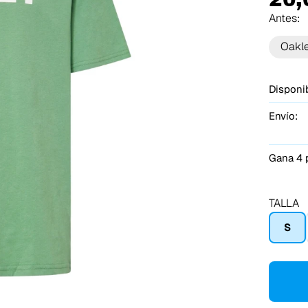
Antes:
Oakl
Disponib
Envío:
Gana 4 
TALLA
S