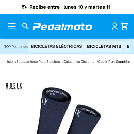
Ir al contenido
Recibe entre
lunes 10 y martes 11
Pr
BICICLETAS ELÉCTRICAS
BICICLETAS MTB
EQ
TOP Pedalmoto
Inicio
Equipamiento Para Bicicleta
Calcetines Ciclismo
Gobik Pure Sapphire ca