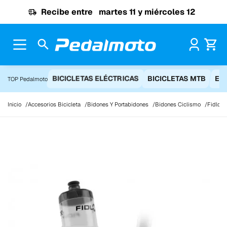
Ir al contenido
Recibe entre
martes 11 y miércoles 12
Pr
BICICLETAS ELÉCTRICAS
BICICLETAS MTB
EQ
TOP Pedalmoto
Inicio
Accesorios Bicicleta
Bidones Y Portabidones
Bidones Ciclismo
Fidlock